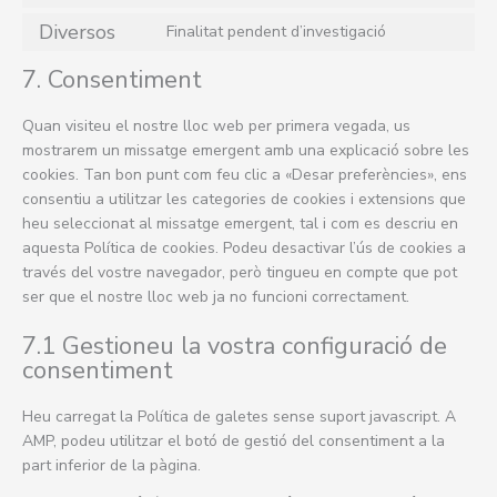
google-
to
Diversos
Finalitat pendent d’investigació
analytics
service
Consent
google-
to
7. Consentiment
recaptcha
service
diversos
Quan visiteu el nostre lloc web per primera vegada, us
mostrarem un missatge emergent amb una explicació sobre les
cookies. Tan bon punt com feu clic a «Desar preferències», ens
consentiu a utilitzar les categories de cookies i extensions que
heu seleccionat al missatge emergent, tal i com es descriu en
aquesta Política de cookies. Podeu desactivar l’ús de cookies a
través del vostre navegador, però tingueu en compte que pot
ser que el nostre lloc web ja no funcioni correctament.
7.1 Gestioneu la vostra configuració de
consentiment
Heu carregat la Política de galetes sense suport javascript. A
AMP, podeu utilitzar el botó de gestió del consentiment a la
part inferior de la pàgina.