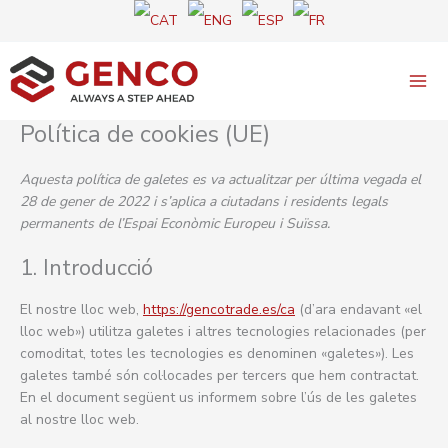
Vés
al
contingut
Política de cookies (UE)
Aquesta política de galetes es va actualitzar per última vegada el
28 de gener de 2022 i s’aplica a ciutadans i residents legals
permanents de l’Espai Econòmic Europeu i Suïssa.
1. Introducció
El nostre lloc web,
https://gencotrade.es/ca
(d’ara endavant «el
lloc web») utilitza galetes i altres tecnologies relacionades (per
comoditat, totes les tecnologies es denominen «galetes»). Les
galetes també són col·locades per tercers que hem contractat.
En el document següent us informem sobre l’ús de les galetes
al nostre lloc web.