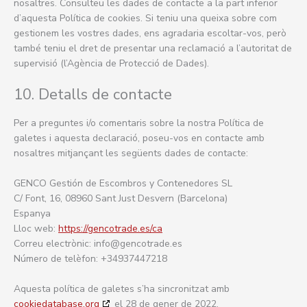
nosaltres. Consulteu les dades de contacte a la part inferior
d’aquesta Política de cookies. Si teniu una queixa sobre com
gestionem les vostres dades, ens agradaria escoltar-vos, però
també teniu el dret de presentar una reclamació a l’autoritat de
supervisió (l’Agència de Protecció de Dades).
10. Detalls de contacte
Per a preguntes i/o comentaris sobre la nostra Política de
galetes i aquesta declaració, poseu-vos en contacte amb
nosaltres mitjançant les següents dades de contacte:
GENCO Gestión de Escombros y Contenedores SL
C/ Font, 16, 08960 Sant Just Desvern (Barcelona)
Espanya
Lloc web:
https://gencotrade.es/ca
Correu electrònic:
info@
gencotrade.es
Número de telèfon: +34937447218
Aquesta política de galetes s’ha sincronitzat amb
cookiedatabase.org
el 28 de gener de 2022.