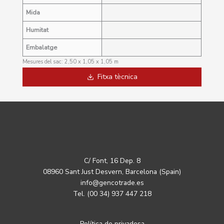
Mida
Humitat
Embalatge
Mesures del sac: 2,50 x 1,05 x 1,05 m
Fitxa tècnica
C/ Font, 16 Dep. 8
08960 Sant Just Desvern, Barcelona (Spain)
info@gencotrade.es
Tel. (00 34) 937 447 218
Política de privadesa