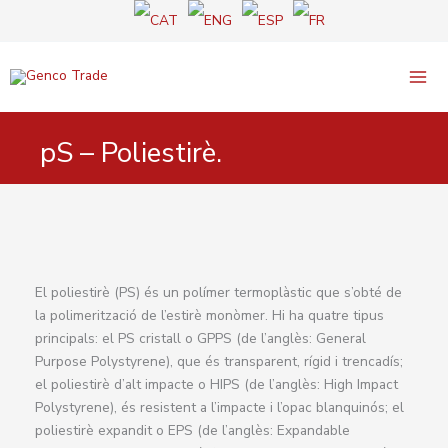
Vés
al
contingut
pS – Poliestirè.
El poliestirè (PS) és un polímer termoplàstic que s’obté de
la polimerització de l’estirè monòmer. Hi ha quatre tipus
principals: el PS cristall o GPPS (de l’anglès: General
Purpose Polystyrene), que és transparent, rígid i trencadís;
el poliestirè d’alt impacte o HIPS (de l’anglès: High Impact
Polystyrene), és resistent a l’impacte i l’opac blanquinós; el
poliestirè expandit o EPS (de l’anglès: Expandable