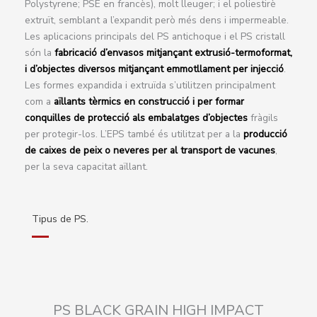
Polystyrene; PSE en francès), molt lleuger; i el poliestirè
extruït, semblant a l’expandit però més dens i impermeable.
Les aplicacions principals del PS antichoque i el PS cristall
són la
fabricació d’envasos mitjançant extrusió-termoformat,
i d’objectes diversos mitjançant emmotllament per injecció
.
Les formes expandida i extruïda s’utilitzen principalment
com a
aïllants tèrmics en construcció i per formar
conquilles de protecció als embalatges d’objectes
fràgils
per protegir-los. L’EPS també és utilitzat per a la
producció
de caixes de peix o neveres per al transport de vacunes
,
per la seva capacitat aïllant.
Tipus de PS.
PS BLACK GRAIN HIGH IMPACT